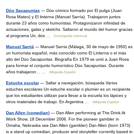
Dúo Sacapuntas
— Dúo cómico formado por El pulga (Juan
Rosa Mateo) y El linterna (Manuel Sarría). Trabajaron juntos
durante 23 años como humoristas. Protagonizaron infinidad de
actuaciones, galas y sketchs. Saltaron al mundo del humor gracias
al programa Un, dos …
Enciclopedia Universal
Manuel Sarriá
— Manuel Sarria (Málaga, 30 de mayo de 1950) es
un humorista español, más conocido como El Linterna o el más
alto del Dúo Sacapuntas. Biografía En 1979 se unió a Juan Rosa
para formar el conjunto humorístico Dúo Sacapuntas. Durante
años trabajaron… …
Wikipedia Español
Estuche escolar
— Saltar a navegación, búsqueda Varios
estuches escolares Un estuche escolar o plumier es un recipiente
que los estudiantes utilizan para llevar a la escuela los lápices y
otros materiales de trabajo. En Argentina …
Wikipedia Español
Dan Allen (comedian)
— Dan Allen performing at The Drink At
Work Show, 18 December 2006. For the pioneer gambler in
Omaha, Nebraska see Dan Allen (gambler) Dan Allen (born 1973)
is a stand up comedian, producer and storyteller currently based in