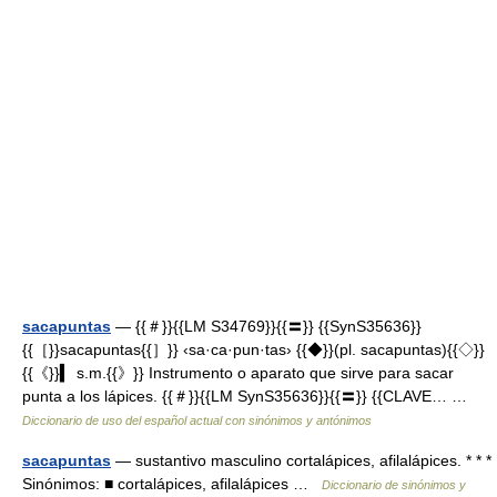
sacapuntas
— {{＃}}{{LM S34769}}{{〓}} {{SynS35636}}
{{［}}sacapuntas{{］}} ‹sa·ca·pun·tas› {{◆}}(pl. sacapuntas){{◇}}
{{《}}▍ s.m.{{》}} Instrumento o aparato que sirve para sacar
punta a los lápices. {{＃}}{{LM SynS35636}}{{〓}} {{CLAVE… …
Diccionario de uso del español actual con sinónimos y antónimos
sacapuntas
— sustantivo masculino cortalápices, afilalápices. * * *
Sinónimos: ■ cortalápices, afilalápices …
Diccionario de sinónimos y