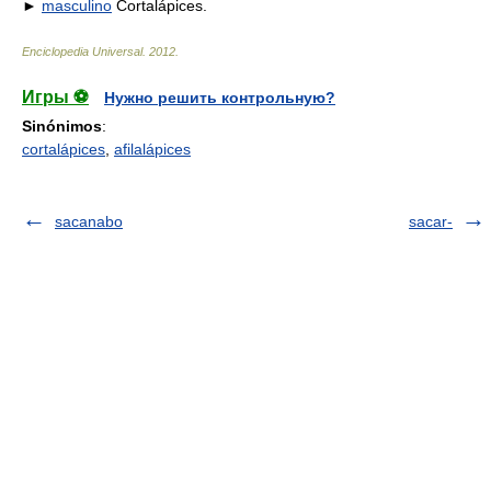
►
masculino
Cortalápices.
Enciclopedia Universal
.
2012
.
Игры ⚽
Нужно решить контрольную?
Sinónimos
:
cortalápices
,
afilalápices
sacanabo
sacar-