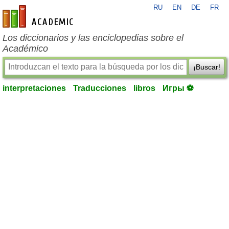
RU
EN
DE
FR
es-academic.com
Los diccionarios y las enciclopedias sobre el
Académico
¡Buscar!
interpretaciones
Traducciones
libros
Игры ⚽