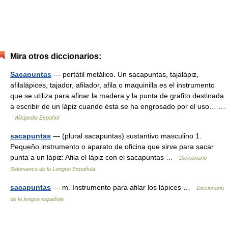
Mira otros diccionarios:
Sacapuntas
— portátil metálico. Un sacapuntas, tajalápiz,
afilalápices, tajador, afilador, afila o maquinilla es el instrumento
que se utiliza para afinar la madera y la punta de grafito destinada
a escribir de un lápiz cuando ésta se ha engrosado por el uso… …
Wikipedia Español
sacapuntas
— (plural sacapuntas) sustantivo masculino 1.
Pequeño instrumento o aparato de oficina que sirve para sacar
punta a un lápiz: Afila el lápiz con el sacapuntas …
Diccionario
Salamanca de la Lengua Española
sacapuntas
— m. Instrumento para afilar los lápices …
Diccionario
de la lengua española